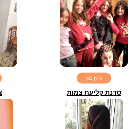
לחץ כאן
סדנת קליעת צמות
צ