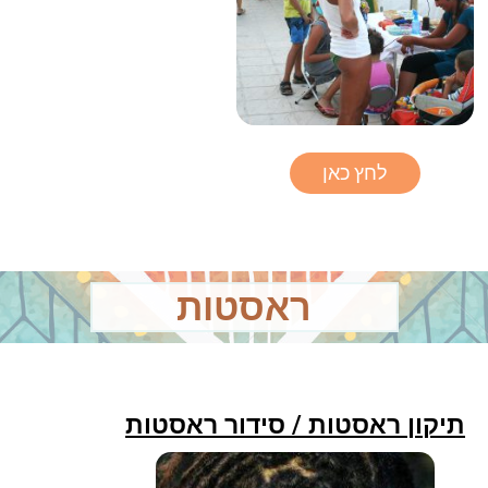
לחץ כאן
ראסטות
תיקון ראסטות / סידור ראסטות