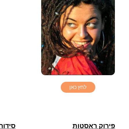
לחץ כאן
פירוק ראסטות
סידור